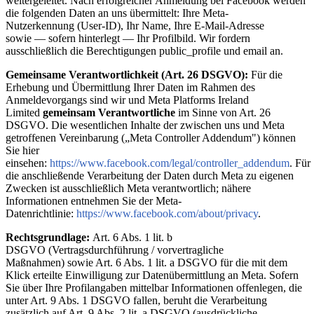
weitergeleitet. Nach erfolgreicher Anmeldung bei Facebook werden
die folgenden Daten an uns übermittelt: Ihre Meta-
Nutzerkennung (User-ID), Ihr Name, Ihre E-Mail-Adresse
sowie — sofern hinterlegt — Ihr Profilbild. Wir fordern
ausschließlich die Berechtigungen public_profile und email an.
Gemeinsame Verantwortlichkeit (Art. 26 DSGVO):
Für die
Erhebung und Übermittlung Ihrer Daten im Rahmen des
Anmeldevorgangs sind wir und Meta Platforms Ireland
Limited
gemeinsam Verantwortliche
im Sinne von Art. 26
DSGVO. Die wesentlichen Inhalte der zwischen uns und Meta
getroffenen Vereinbarung („Meta Controller Addendum") können
Sie hier
einsehen:
https://www.facebook.com/legal/controller_addendum
. Für
die anschließende Verarbeitung der Daten durch Meta zu eigenen
Zwecken ist ausschließlich Meta verantwortlich; nähere
Informationen entnehmen Sie der Meta-
Datenrichtlinie:
https://www.facebook.com/about/privacy
.
Rechtsgrundlage:
Art. 6 Abs. 1 lit. b
DSGVO (Vertragsdurchführung / vorvertragliche
Maßnahmen) sowie Art. 6 Abs. 1 lit. a DSGVO für die mit dem
Klick erteilte Einwilligung zur Datenübermittlung an Meta. Sofern
Sie über Ihre Profilangaben mittelbar Informationen offenlegen, die
unter Art. 9 Abs. 1 DSGVO fallen, beruht die Verarbeitung
zusätzlich auf Art. 9 Abs. 2 lit. a DSGVO (ausdrückliche