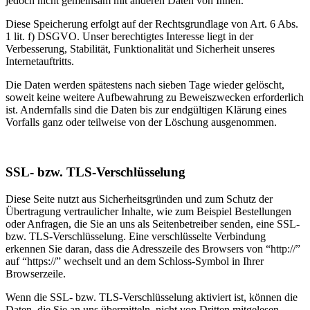
jedoch nicht gemeinsam mit anderen Daten von Ihnen.
Diese Speicherung erfolgt auf der Rechtsgrundlage von Art. 6 Abs.
1 lit. f) DSGVO. Unser berechtigtes Interesse liegt in der
Verbesserung, Stabilität, Funktionalität und Sicherheit unseres
Internetauftritts.
Die Daten werden spätestens nach sieben Tage wieder gelöscht,
soweit keine weitere Aufbewahrung zu Beweiszwecken erforderlich
ist. Andernfalls sind die Daten bis zur endgültigen Klärung eines
Vorfalls ganz oder teilweise von der Löschung ausgenommen.
SSL- bzw. TLS-Verschlüsselung
Diese Seite nutzt aus Sicherheitsgründen und zum Schutz der
Übertragung vertraulicher Inhalte, wie zum Beispiel Bestellungen
oder Anfragen, die Sie an uns als Seitenbetreiber senden, eine SSL-
bzw. TLS-Verschlüsselung. Eine verschlüsselte Verbindung
erkennen Sie daran, dass die Adresszeile des Browsers von “http://”
auf “https://” wechselt und an dem Schloss-Symbol in Ihrer
Browserzeile.
Wenn die SSL- bzw. TLS-Verschlüsselung aktiviert ist, können die
Daten, die Sie an uns übermitteln, nicht von Dritten mitgelesen