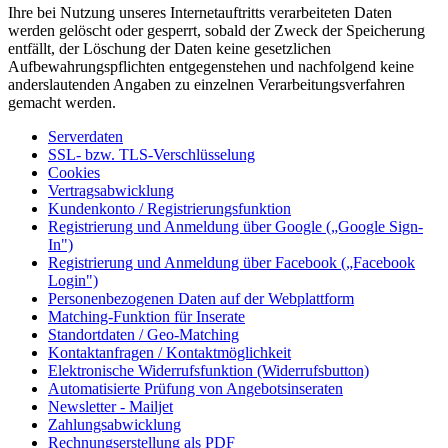
Ihre bei Nutzung unseres Internetauftritts verarbeiteten Daten
werden gelöscht oder gesperrt, sobald der Zweck der Speicherung
entfällt, der Löschung der Daten keine gesetzlichen
Aufbewahrungspflichten entgegenstehen und nachfolgend keine
anderslautenden Angaben zu einzelnen Verarbeitungsverfahren
gemacht werden.
Serverdaten
SSL- bzw. TLS-Verschlüsselung
Cookies
Vertragsabwicklung
Kundenkonto / Registrierungsfunktion
Registrierung und Anmeldung über Google („Google Sign-
In")
Registrierung und Anmeldung über Facebook („Facebook
Login")
Personenbezogenen Daten auf der Webplattform
Matching-Funktion für Inserate
Standortdaten / Geo-Matching
Kontaktanfragen / Kontaktmöglichkeit
Elektronische Widerrufsfunktion (Widerrufsbutton)
Automatisierte Prüfung von Angebotsinseraten
Newsletter - Mailjet
Zahlungsabwicklung
Rechnungserstellung als PDF