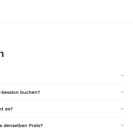
n
-Session buchen?
ht es?
 denselben Preis?