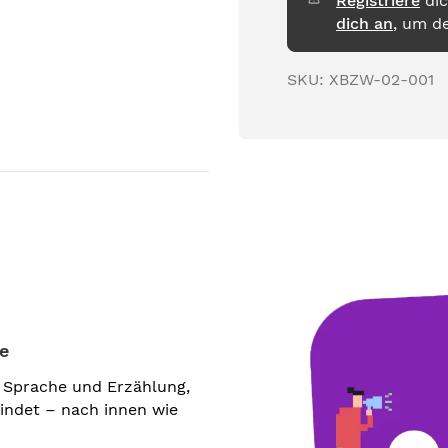
Registriere
dic
dich an
, um d
SKU:
XBZW-02-001
e
e Sprache und Erzählung,
bindet – nach innen wie