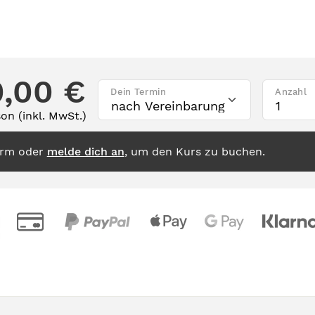
0,00 €
Dein Termin
Anzahl
on (inkl. MwSt.)
orm oder
melde dich an
, um den Kurs zu buchen.