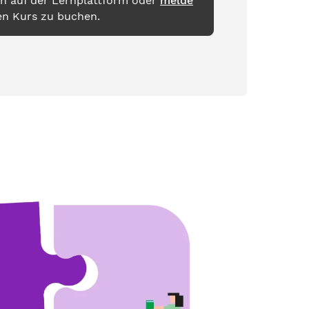
h auf der Lernplattform oder
melde
en Kurs zu buchen.