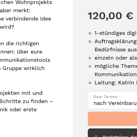
lichen Wohnprojekts
aber merkt:
120,00 €
ne verbindende Idee
 wird?
1-stündiges dig
Auftragsklärung 
n die richtigen
Bedürfnisse aus
innen: über eure
einzeln oder a
ommunikationstools
mögliche Theme
 Gruppe wirklich
Kommunikation,
Leitung: Katrin 
rojekten mit und
Dein Termin
Schritte zu finden –
ik oder erste