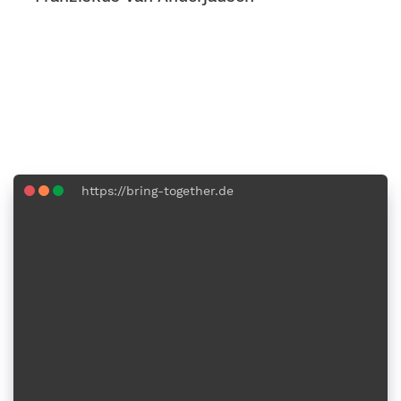
M
m
h
n
b
https://bring-together.de