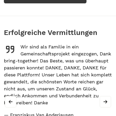
Erfolgreiche Vermittlungen
Wir sind als Familie in ein
Gemeinschaftsprojekt eingezogen, Dank
bring-together! Das Beste, was uns überhaupt
O
passieren konnte! DANKE, DANKE, DANKE für
u
diese Plattform! Unser Leben hat sich komplett
d
gewandelt, die schönsten Worte reichen gar
e
nicht aus, um unseren Zustand an Glück,
e
endlich Ankommen und Verbundenheit zu
S
beschreiben! Danke
e
t
Franziskus Van Anderjausen