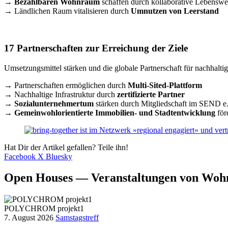
→
Bezahlbaren Wohnraum
schaffen durch kollaborative Lebensw
→
Ländlichen Raum vitalisieren durch
Umnutzen von Leerstand
17 Partnerschaften zur Erreichung der Ziele
Umsetzungsmittel stärken und die globale Partnerschaft für nachhalt
→
Partnerschaften ermöglichen durch
Multi-Sited-Plattform
→
Nachhaltige Infrastruktur durch
zertifizierte Partner
→
Sozialunternehmertum
stärken durch Mitgliedschaft im SEND e
→
Gemeinwohlorientierte Immobilien- und Stadtentwicklung
för
Hat Dir der Artikel gefallen? Teile ihn!
Facebook
X
Bluesky
Open Houses — Veranstaltungen von Woh
POLYCHROM projekt1
7. August 2026
Samstagstreff