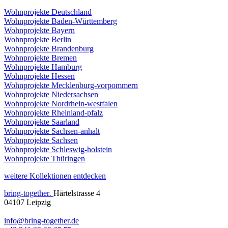
Wohnprojekte Deutschland
Wohnprojekte Baden-Württemberg
Wohnprojekte Bayern
Wohnprojekte Berlin
Wohnprojekte Brandenburg
Wohnprojekte Bremen
Wohnprojekte Hamburg
Wohnprojekte Hessen
Wohnprojekte Mecklenburg-vorpommern
Wohnprojekte Niedersachsen
Wohnprojekte Nordrhein-westfalen
Wohnprojekte Rheinland-pfalz
Wohnprojekte Saarland
Wohnprojekte Sachsen-anhalt
Wohnprojekte Sachsen
Wohnprojekte Schleswig-holstein
Wohnprojekte Thüringen
weitere Kollektionen entdecken
bring-together
.
Härtelstrasse 4
04107 Leipzig
info@bring-together.de