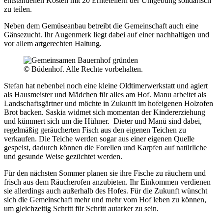
entstandenen Kosten mit 20 Ernteteilern der Umgebung solidarisch
zu teilen.
Neben dem Gemüseanbau betreibt die Gemeinschaft auch eine
Gänsezucht. Ihr Augenmerk liegt dabei auf einer nachhaltigen und
vor allem artgerechten Haltung.
© Büdenhof. Alle Rechte vorbehalten.
Stefan hat nebenbei noch eine kleine Oldtimerwerkstatt und agiert
als Hausmeister und Mädchen für alles am Hof. Manu arbeitet als
Landschaftsgärtner und möchte in Zukunft im hofeigenen Holzofen
Brot backen. Saskia widmet sich momentan der Kindererziehung
und kümmert sich um die Hühner. Dieter und Manü sind dabei,
regelmäßig geräucherten Fisch aus den eigenen Teichen zu
verkaufen. Die Teiche werden sogar aus einer eigenen Quelle
gespeist, dadurch können die Forellen und Karpfen auf natürliche
und gesunde Weise gezüchtet werden.
Für den nächsten Sommer planen sie ihre Fische zu räuchern und
frisch aus dem Räucherofen anzubieten. Ihr Einkommen verdienen
sie allerdings auch außerhalb des Hofes. Für die Zukunft wünscht
sich die Gemeinschaft mehr und mehr vom Hof leben zu können,
um gleichzeitig Schritt für Schritt autarker zu sein.