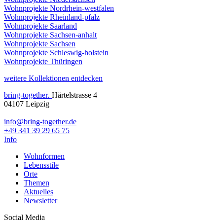
Wohnprojekte Nordrhein-westfalen
Wohnprojekte Rheinland-pfalz
Wohnprojekte Saarland
Wohnprojekte Sachsen-anhalt
Wohnprojekte Sachsen
Wohnprojekte Schleswig-holstein
Wohnprojekte Thüringen
weitere Kollektionen entdecken
bring-together
.
Härtelstrasse 4
04107 Leipzig
info@bring-together.de
+49 341 39 29 65 75
Info
Wohnformen
Lebensstile
Orte
Themen
Aktuelles
Newsletter
Social Media