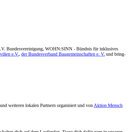
e.V. Bundesvereinigung, WOHN:SINN - Bündnis für inklusives
ilien e.V.
,
der Bundesverband Baugemeinschaften e. V.
und bring-
und weiteren lokalen Partnern organisiert und von
Aktion Mensch
Wir halten dich auf dem Laufenden. Trage dich dafür gern in unseren