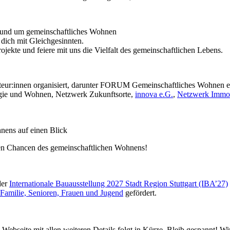
 rund um gemeinschaftliches Wohnen
ich mit Gleichgesinnten.
jekte und feiere mit uns die Vielfalt des gemeinschaftlichen Lebens.
teur:innen organisiert, darunter FORUM Gemeinschaftliches Wohnen 
ogie und Wohnen, Netzwerk Zukunftsorte,
innova e.G.
,
Netzwerk Immov
ichen Chancen des gemeinschaftlichen Wohnens!
der
Internationale Bauausstellung 2027 Stadt Region Stuttgart (IBA’27)
Familie, Senioren, Frauen und Jugend
gefördert.
al-Webseite mit allen weiteren Details folgt in Kürze. Bleib gespannt! 