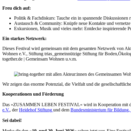
Freu dich auf:
Politik & Fachdiskurs: Tauche ein in spannende Diskussionen
Austausch & Community: Knüpfe neue Kontakte und vernetze d
Exkursionen, Musik und vieles mehr: Entdecke inspirierende Pro
Ein starkes Netzwerk:
Dieses Festival wird gemeinsam mit dem gesamten Netzwerk von Ak
Wohnen e.V., Stiftung trias_gemeinnützige Stiftung für Boden,Ökol
together.de | Gemeinsam Wohnen u.v.m.
Wir zeigen das enorme Potenzial, die Vielfalt und die gesellschaftl
Kooperationen und Förderung
Das »ZUSAMMEN LEBEN FESTIVAL« wird in Kooperation mit 
e.V.
, der
Heidehof Stiftung
und dem
Bundesministerium für Bildung, 
Sei dabei!
Merke dir den »
19. und 20. Juni 2026
« schon jetzt vor. Eine Festiv