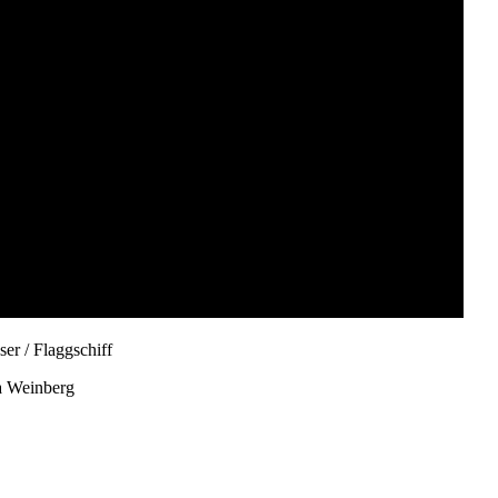
er / Flaggschiff
a Weinberg