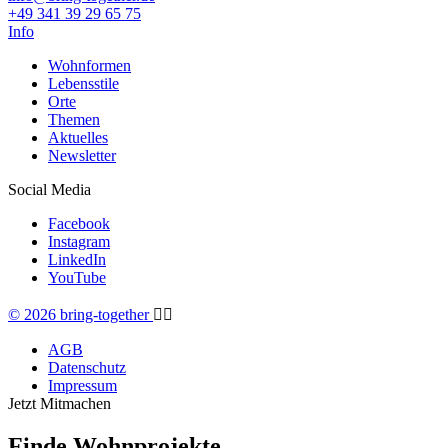
+49 341 39 29 65 75
Info
Wohnformen
Lebensstile
Orte
Themen
Aktuelles
Newsletter
Social Media
Facebook
Instagram
LinkedIn
YouTube
© 2026 bring-together
🏳️‍🌈
AGB
Datenschutz
Impressum
Jetzt Mitmachen
Finde Wohnprojekte