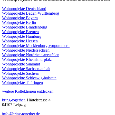
Wohnprojekte Deutschland
Wohnprojekte Baden-Württemberg
Wohnprojekte Bayern
Wohnprojekte Berlin
Wohnprojekte Brandenburg
Wohnprojekte Bremen
Wohnprojekte Hamburg
Wohnprojekte Hessen
Wohnprojekte Mecklenburg-vorpommern
Wohnprojekte Niedersachsen
Wohnprojekte Nordrhein-westfalen
Wohnprojekte Rheinland-pfalz
Wohnprojekte Saarland
Wohnprojekte Sachsen-anhalt
Wohnprojekte Sachsen
Wohnprojekte Schleswig-holstein
Wohnprojekte Thüringen
weitere Kollektionen entdecken
bring-together
.
Härtelstrasse 4
04107 Leipzig
info@bring-together.de