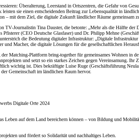
adressieren: Überalterung, Leerstand in Ortszentren, die Gefahr von Ge
 leisten sie einen entscheidenden Beitrag zur Lebensqualität in ländli
n – mit dem Ziel, die digitale Zukunft ländlicher Räume gemeinsam zu
on TV-Journalistin Tina Dauster, die betonte: „Mehr als die Hälfte der 
s Pfisterer (CEO Deutsche Glasfaser) und Dr. Philipp Mehne (Geschäfts
rstrich die Bedeutung digitaler Infrastruktur: „Digitale Infrastruktur 
er und Macher, die digitale Lösungen für die gesellschaftlichen Heraus
g der Matching-Plattform bring-together für gemeinsames Wohnen in der
rojekten und setzt so ein starkes Zeichen gegen Vereinsamung. Ihr Zie
ftlich wichtig ist. Dies bekräftigte Luise Ruge (Geschäftsführung Neulan
g der Gemeinschaft im ländlichen Raum hervor.
 das Leben auf dem Land bereichern können – von Bildung und Mobilität
ojekten und fördert so Solidarität und nachhaltiges Leben.