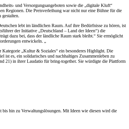
sundheits- und Versorgungsangeboten sowie die „digitale Kluft“
chen Regionen. Die Preisverleihung war nicht nur eine Bühne für die
 gestalten.
Deutschen lebt im ländlichen Raum. Auf ihre Bedürfnisse zu hören, ist
führer der Initiative „Deutschland – Land der Ideen“) die
trägt dazu bei, dass der ländliche Raum stark bleibt.“ Sie ermöglicht
forderungen entwickeln. „
 Kategorie „Kultur & Soziales“ ein besonderes Highlight. Die
l ist es, ein solidarisches und nachhaltiges Zusammenleben zu
d 21) in ihrer Laudatio für bring-together. Sie würdigte die Plattform
 bis hin zu Verwaltungslösungen. Mit Ideen wie diesen wird die