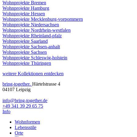
Wohnprojekte Bremen
Wohnprojekte Hamburg
Wohnprojekte Hessen
Wohnprojekte Mecklenburg-vorpommern
Wohnprojekte Niedersachsen
Wohnprojekte Nordrhein-westfalen
Wohnprojekte Rheinland-pfalz
Wohnprojekte Saarland
Wohnprojekte Sachsen-anhalt
Wohnprojekte Sachsen
Wohnprojekte Schleswig-holstein
Wohnprojekte Thüringen
weitere Kollektionen entdecken
bring-together
.
Härtelstrasse 4
04107 Leipzig
info@bring-together.de
+49 341 39 29 65 75
Info
Wohnformen
Lebensstile
Orte